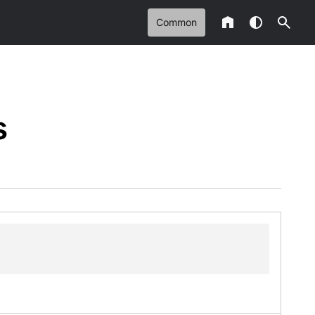
Common
s