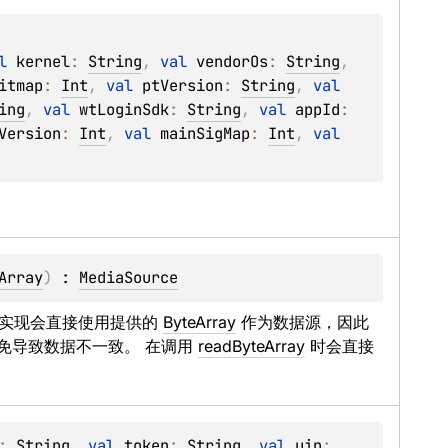
l 
kernel
: 
String
, 
val 
vendorOs
: 
String
, 
itmap
: 
Int
, 
val 
ptVersion
: 
String
, 
val 
ing
, 
val 
wtLoginSdk
: 
String
, 
val 
appId
: 
Version
: 
Int
, 
val 
mainSigMap
: 
Int
, 
val 
Array
)
 : 
MediaSource
该实现会直接使用提供的 
ByteArray
 作为数据源，因此
免导致数据不一致。 在调用 
readByteArray
 时会直接
: 
String
, 
val 
token
: 
String
, 
val 
uin
: 