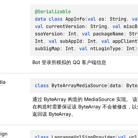
@
Serializable
data 
class 
AppInfo
(
val 
os
: 
String
, 
va
val 
currentVersion
: 
String
, 
val 
miscB
ssoVersion
: 
Int
, 
val 
packageName
: 
Str
Int
, 
val 
subAppId
: 
Int
, 
val 
appClient
subSigMap
: 
Int
, 
val 
ntLoginType
: 
Int
)
Bot 登录所模拟的 QQ 客户端信息
ia
class 
ByteArrayMediaSource
(
data
: 
Byte
通过 
ByteArray
 构造的 
MediaSource
 实现。 
在构造时需要保证该 
ByteArray
 不会被修改，以
返回该 
ByteArray
。
ign
class 
LagrangeUrlSignProvider
(
val 
url