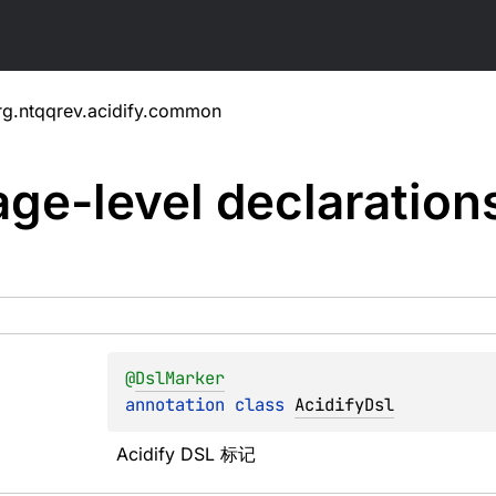
rg.ntqqrev.acidify.common
ge-level
declaration
@
DslMarker
annotation class 
AcidifyDsl
Acidify DSL 标记