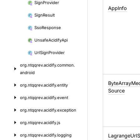
Sign
Provider
App
Info
Sign
Result
Sso
Response
Unsafe
Acidify
Api
Url
Sign
Provider
org.
ntqqrev.
acidify.
common.
android
Byte
Array
Med
org.
ntqqrev.
acidify.
entity
Source
org.
ntqqrev.
acidify.
event
org.
ntqqrev.
acidify.
exception
org.
ntqqrev.
acidify.
js
org.
ntqqrev.
acidify.
logging
Lagrange
Url
S